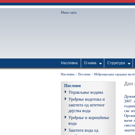
Мапа сајта
Насловна
О нама
Структура
Насловна
»
Послови
»
Међународна сарадња мулт
Дан 
Послови
Управљање водама
Државе
Уређење водотока и
2007.
заштита од штетног
годин
дејства вода
све з
Орган
Уређење и коришћење
њене 
вода
свест
заштит
Заштита вода од