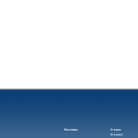
Насловна
О нама
Историјат