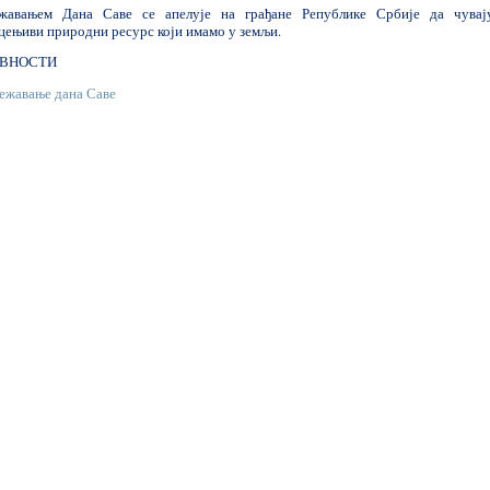
жавањем Дана Саве се апелује на грађане Републике Србије да чувај
цењиви природни ресурс који имамо у земљи.
ВНОСТИ
лежавање дана Саве