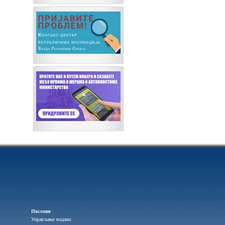
Послови
Управљање водама