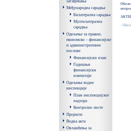
загађивања
Обеле
Међународна сарадња
непро
Билатерална сарадња
АКТИ
Мултилатерална
- Обе
сарадња
Одељење за правне,
економско – финансијске
и административне
послове
Финансијски план
Годишњи
финансијски
извештаји
Одељење водне
инспекције
План инспекцијског
надзора
Контролне листе
Пројекти
Водна акта
Овлашћења за