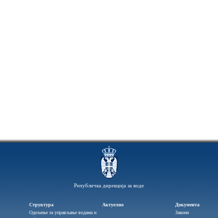
Републичка дирекција за воде
Структура
Актуелно
Документа
Одељење за управљање водама и
Закони