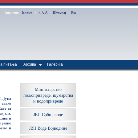
A
ћирилица
latinica
|
A
|
Штампај
|
Rss
A
ћа питања
Архива
Галерија
Министарство
пољопривреде, шумарства
1. јуна
и водопривреде
 сваке
аве за
ијала.
ЈВП Србијаводе
Сава и
 јавне
ћења и
ЈВП Воде Војводине