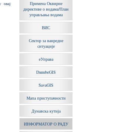
Примена Оквирне
у овај
директиве о водама/План
управљања водама
ВИС
Сектор за ванредне
ситуације
еУправа
DanubeGIS
SavaGIS
Мапа приступачности
Дунавска кутија
ИНФОРМАТОР О РАДУ