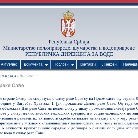
Република Србија
Министарство пољопривреде, шумарства и водопривреде
РЕПУБЛИЧКА ДИРЕКЦИЈА ЗА ВОДЕ
Актуелно
Документа
Послови
Контакти
Линкови
Најчеш
илатерална
» Дан Саве
реке Саве
 стране Оквирног споразума о сливу реке Саве су на Првом састанку страна, 0
 године у Загребу, Хрватска 1. јун прогласиле Даном реке Саве. Од тада се
е обележава Дан реке Саве на целом сливу у циљу промовисања значаја реке С
емље у сливу, њених високих еколошких вредности и социо-економских потенц
изовањем различитих активности скреће се пажња на виталну улогу коју река 
притоке имају у животу становништва у њеном сливу, те с тим у вези подизање
и о важности прекограничне сарадње и договора о битним облицима кориш
е вода у сливу реке Саве.