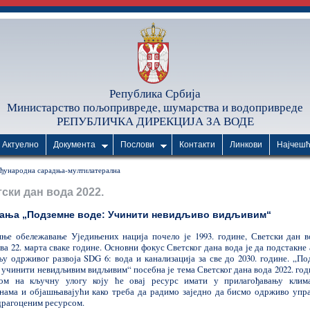
Република Србија
Министарство пољопривреде, шумарства и водопривреде
РЕПУБЛИЧКА ДИРЕКЦИЈА ЗА ВОДЕ
Актуелно
Документа
Послови
Контакти
Линкови
Најчеш
ђународна сарадња-мултилатерална
ски дан вода 2022.
ања „Подземне воде: Учинити невидљиво видљивим“
ње обележавање Уједињених нација почело је 1993. године, Светски дан в
а 22. марта сваке године. Основни фокус Светског дана вода је да подстакне
љу одрживог развоја SDG 6: вода и канализација за све до 2030. године. „По
 учинити невидљивим видљивим“ посебна је тема Светског дана вода 2022. год
ом на кључну улогу коју ће овај ресурс имати у прилагођавању клим
нама и објашњавајући како треба да радимо заједно да бисмо одрживо упр
драгоценим ресурсом.