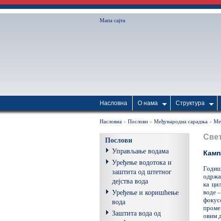
Мапа сајта
Насловна
О нама
Структура
Насловна
»
Послови
»
Међународна сарадња
»
Ме
Свет
Послови
Управљање водама
Камп
Уређење водотока и
Годиш
заштита од штетног
одржав
дејства вода
ка ци
воде –
Уређење и коришћење
фокус
вода
проме
Заштита вода од
овим 