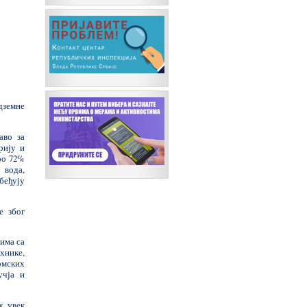
дземне
аво за
рију и
ро 72%
 вода,
беђују
е због
има са
хнике,
омских
учја и
х увек