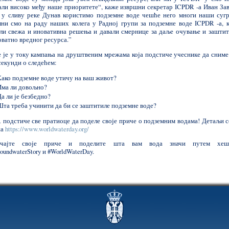
али високо међу наше приоритете“, каже извршни секретар ICPDR -а Иван Зав
 у сливу реке Дунав користимо подземне воде чешће него многи наши сугр
лни смо на раду наших колега у Радној групи за подземне воде ICPDR -а, к
ли свежа и иновативна решења и давали смернице за даље очување и заштит
оватно вредног ресурса.”
е је у току кампања на друштвеним мрежама која подстиче учеснике да сниме
секунди о следећем:
Како подземне воде утичу на ваш живот?
Има ли довољно?
а ли је безбедно?
Шта треба учинити да би се заштитиле подземне воде?
 подстиче све пратиоце да поделе своје приче о подземним водама! Детаљи с
на
https://www.worldwaterday.org/
ичајте своје приче и поделите шта вам вода значи путем хешт
undwaterStory и #WorldWaterDay.