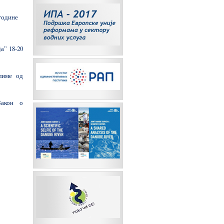
године
а” 18-20
лиме од
Закон о