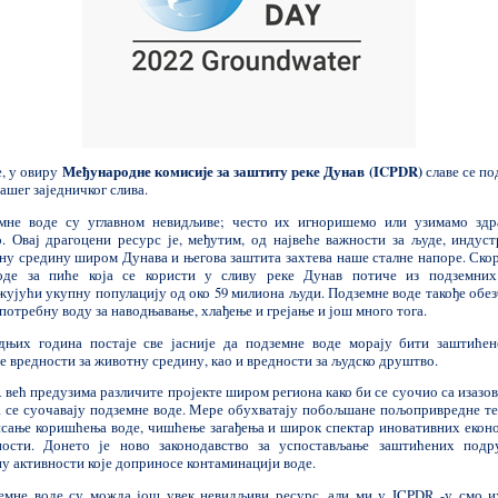
е, у овиру
Међународне комисије за заштиту реке Дунав (ICPDR)
славе се по
ашег заједничког слива.
мне воде су углавном невидљиве; често их игноришемо или узимамо здр
о. Овај драгоцени ресурс је, међутим, од највеће важности за људе, индуст
ну средину широм Дунава и његова заштита захтева наше сталне напоре. Ско
оде за пиће која се користи у сливу реке Дунав потиче из подземних
жујући укупну популацију од око 59 милиона људи. Подземне воде такође обез
потребну воду за наводњавање, хлађење и грејање и још много тога.
дњих година постаје све јасније да подземне воде морају бити заштићен
е вредности за животну средину, као и вредности за људско друштво.
 већ предузима различите пројекте широм региона како би се суочио са изазов
а се суочавају подземне воде. Мере обухватају побољшане пољопривредне те
исање коришћења воде, чишћење загађења и широк спектар иновативних екон
ности. Донето је ново законодавство за успостављање заштићених подр
ну активности које доприносе контаминацији воде.
емне воде су можда још увек невидљиви ресурс, али ми у ICPDR -у смо и