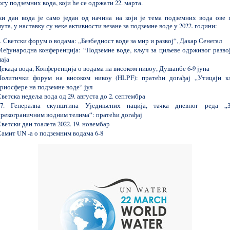
гу подземних вода, који ће се одржати 22. марта.
ки дан вода је само један од начина на који је тема подземних вода ове 
ута, у наставку су неке активности везане за подземне воде у 2022. години:
. Светски форум о водама: „Безбедност воде за мир и развој“, Дакар Сенегал
Међународна конференција: “Подземне воде, кључ за циљеве одрживог развој
аја
екада вода, Конференција о водама на високом нивоу, Душанбе 6-9 јуна
Политички форум на високом нивоу (HLPF): пратећи догађај „Утицаји к
риосфере на подземне воде“ јул
ветска недеља вода од 29. августа до 2. септембра
77. Генерална скупштина Уједињених нација, тачка дневног реда „
прекограничним водним телима“: пратећи догађај
ветски дан тоалета 2022. 19. новембар
Самит UN -а о подземним водама 6-8