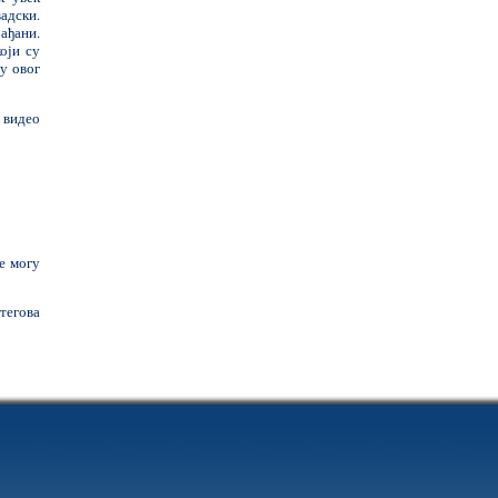
адски.
ађани.
оји су
у овог
 видео
е могу
егова