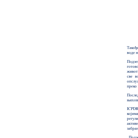
Такођ
воде н
Подзе
готов
живот
све в
опслу
преко 
После
њихов
ICPDR
којим
регул
актив
забра
„Подз