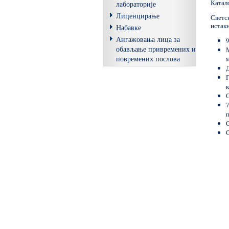
Катало
лабораторије
Лиценцирање
Светс
истакн
Набавке
Ангажовања лица за
9
обављање привремених и
повремених послова
м
Д
к
С
С