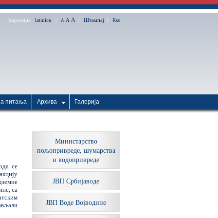
A
ћирилица
latinica
|
A
|
Штампај
|
Rss
A
ћа питања
Архива
Галерија
Министарство
пољопривреде, шумарства
и водопривреде
ода се
 акцију
ЈВП Србијаводе
дземне
ине, са
атским
ЈВП Воде Војводине
ављали