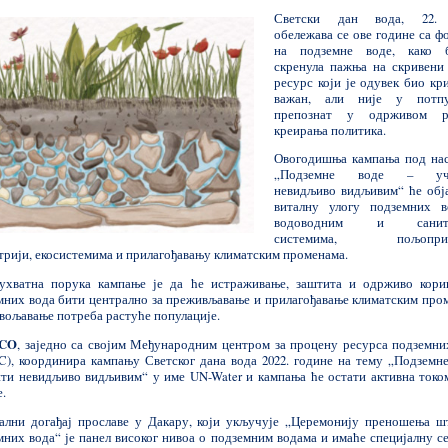
Светски дан вода, 22. 
обележава се ове године са ф
на подземне воде, како 
скренула пажња на скривени
ресурс који је одувек био кр
важан, али није у потпу
препознат у одрживом ра
креирања политика.
Овогодишња кампања под на
„Подземне воде – уч
невидљиво видљивим“ ће обј
виталну улогу подземних 
водоводним и санита
системима, пољоприв
трији, екосистемима и прилагођавању климатским променама.
ухватна порука кампање је да ће истраживање, заштита и одрживо кор
мних вода бити централно за преживљавање и прилагођавање климатским про
овољавање потреба растуће популације.
CO
, заједно са својим Међународним центром за процену ресурса подземни
C), координира кампању Светског дана вода 2022. године на тему „Подземне
ти невидљиво видљивим“ у име UN-Water и кампања ће остати активна током
.
ални догађај прославе у Дакару, који укључује „Церемонију преношења ш
мних вода“ је панел високог нивоа о подземним водама и имаће специјалну се