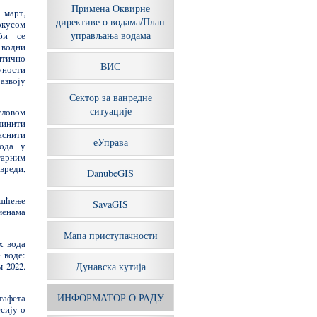
Примена Оквирне
март,
директиве о водама/План
окусом
управљања водама
би се
 водни
итично
ВИС
ности
звоју
Сектор за ванредне
ситуације
словом
инити
аснити
еУправа
вода у
рним
реди,
DanubeGIS
ишћење
SavaGIS
менама
Мапа приступачности
х вода
 воде:
 2022.
Дунавска кутија
ИНФОРМАТОР О РАДУ
тафета
сију о