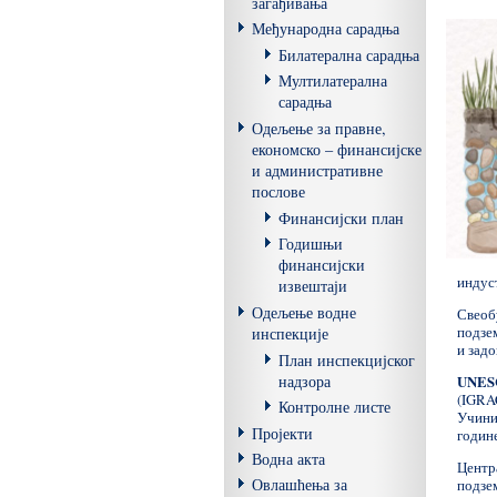
загађивања
Међународна сарадња
Билатерална сарадња
Мултилатерална
сарадња
Одељење за правне,
економско – финансијске
и административне
послове
Финансијски план
Годишњи
финансијски
индус
извештаји
Одељење водне
Свеоб
подзе
инспекције
и зад
План инспекцијског
надзора
UNES
(IGRA
Контролне листе
Учини
Пројекти
године
Водна акта
Центр
Овлашћења за
подзе