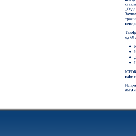
стављ
„Овде
Захва
тражи
невер
Такођ
од 60 
Д
ICPDR
наћи 
Испр
#MyGro